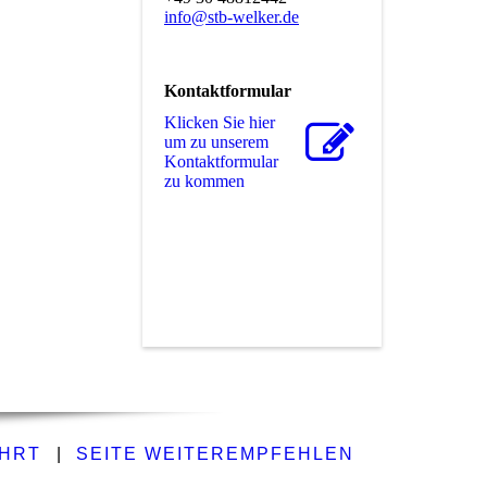
info@stb-welker.de
Kontaktformular
Klicken Sie hier
um zu unserem
Kon­takt­for­mu­lar
zu kommen
HRT
|
SEITE WEITEREMPFEHLEN