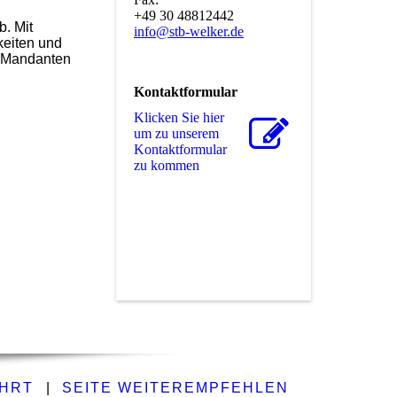
+49 30 48812442
. Mit
info@stb-welker.de
keiten und
n Mandanten
Kontaktformular
Klicken Sie hier
um zu unserem
Kon­takt­for­mu­lar
zu kommen
HRT
|
SEITE WEITEREMPFEHLEN